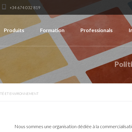
+34 674 032 819
Produits
Formation
Professionals
I
Polit
LITÉ ET ENVIRONNEMENT
Nous sommes une organisation dédiée à la commercialisatio