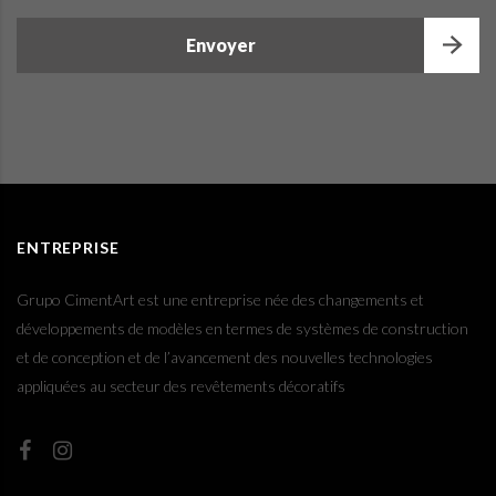
Envoyer
This
field
should
be
left
blank
ENTREPRISE
Grupo CimentArt est une entreprise née des changements et
développements de modèles en termes de systèmes de construction
et de conception et de l’avancement des nouvelles technologies
appliquées au secteur des revêtements décoratifs