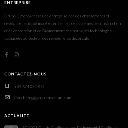
ENTREPRISE
Grupo CimentArt est une entreprise née des changements et
développements de modèles en termes de systèmes de construction
et de conception et de l’avancement des nouvelles technologies
appliquées au secteur des revêtements décoratifs
CONTACTEZ-NOUS
+34 674 032 819
franchising@grupocimentart.com
ACTUALITÉ
ISO 9001 Quality Certificates and Environmental Certificate