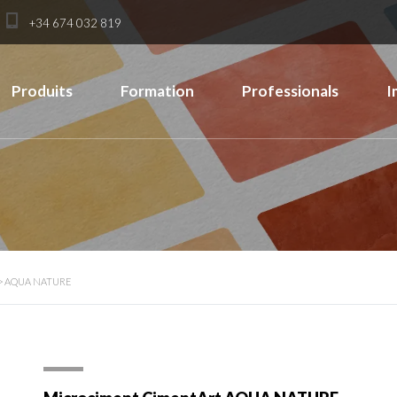
+34 674 032 819
Produits
Formation
Professionals
I
>
AQUA NATURE