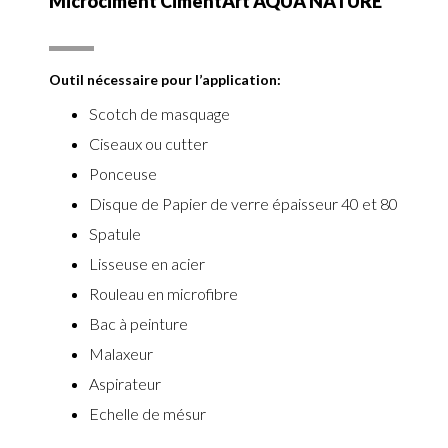
Microciment CimentArt AQUA NATURE
Outil nécessaire pour l’application:
Scotch de masquage
Ciseaux ou cutter
Ponceuse
Disque de Papier de verre épaisseur 40 et 80
Spatule
Lisseuse en acier
Rouleau en microfibre
Bac à peinture
Malaxeur
Aspirateur
Echelle de mésur